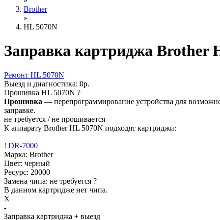
»
Brother
»
HL 5070N
Заправка картриджа Brother 
Ремонт
HL 5070N
Выезд и диагностика:
0р.
Прошивка
HL 5070N
?
Прошивка
— перепрограммирование устройства для возможност
заправке.
не требуется / не прошивается
К аппарату Brother HL 5070N подходят картриджи:
!
DR-7000
Марка: Brother
Цвет: черный
Ресурс:
20000
Замена чипа: не требуется
?
В данном картридже нет чипа.
X
-
Заправка картриджа
+ выезд