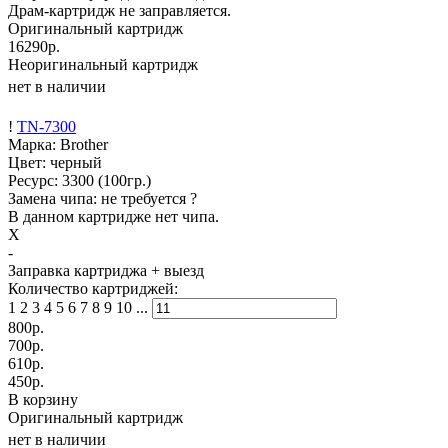
Драм-картридж не заправляется.
Оригинальный картридж
16290р.
Неоригинальный картридж
нет в наличии
!
TN-7300
Марка: Brother
Цвет: черный
Ресурс:
3300
(100гр.)
Замена чипа: не требуется
?
В данном картридже нет чипа.
X
-
Заправка картриджа
+ выезд
Количество картриджей:
1
2
3
4
5
6
7
8
9
10
...
800
р.
700
р.
610
р.
450
р.
В корзину
Оригинальный картридж
нет в наличии