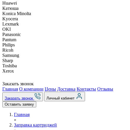
Huawei
Катюша
Konica Minolta
Kyocera
Lexmark
OKI
Panasonic
Pantum
Philips
Ricoh
Samsung
Sharp
Toshiba
Xerox
Заказать звонок
Главная
О компании
Цены
Доставка
Контакты
Отзывы
Заказать звонок
Личный кабинет
Оставить заявку
Главная
»
Заправка картриджей