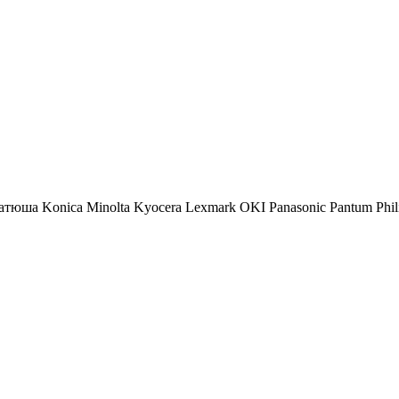
атюша
Konica Minolta
Kyocera
Lexmark
OKI
Panasonic
Pantum
Phil