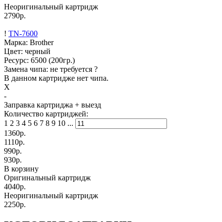
Неоригинальный картридж
2790р.
!
TN-7600
Марка: Brother
Цвет: черный
Ресурс:
6500
(200гр.)
Замена чипа: не требуется
?
В данном картридже нет чипа.
X
-
Заправка картриджа
+ выезд
Количество картриджей:
1
2
3
4
5
6
7
8
9
10
...
1360
р.
1110
р.
990
р.
930
р.
В корзину
Оригинальный картридж
4040р.
Неоригинальный картридж
2250р.