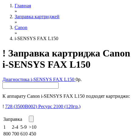
Главная
»
Заправка картриджей
»
Canon
»
i-SENSYS FAX L150
!
Заправка картриджа Canon
i-SENSYS FAX L150
Диагностика
i-SENSYS FAX L150
0р.
К аппарату Canon i-SENSYS FAX L150 подходят картриджи:
!
728 (3500B002)
Ресурс 2100
(120гр.)
Заправка
1
2-4
5-9
>10
800
700
610
450