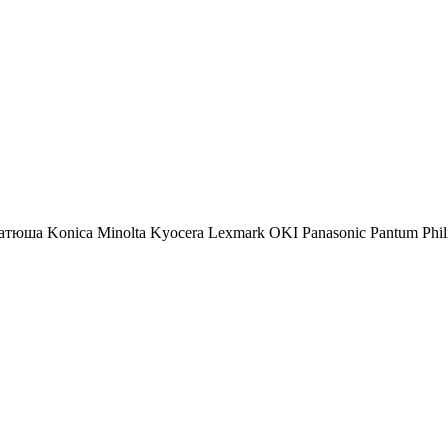
атюша
Konica Minolta
Kyocera
Lexmark
OKI
Panasonic
Pantum
Phil