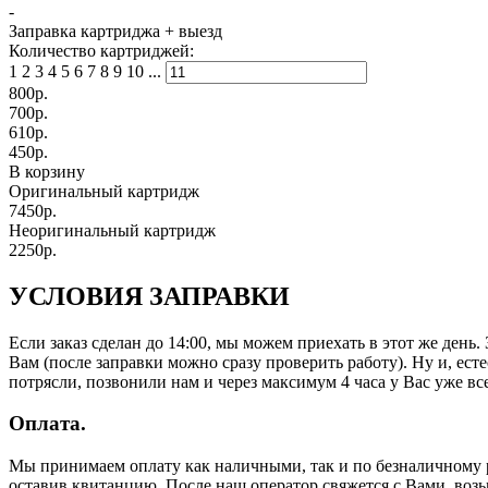
-
Заправка картриджа
+ выезд
Количество картриджей:
1
2
3
4
5
6
7
8
9
10
...
800
р.
700
р.
610
р.
450
р.
В корзину
Оригинальный картридж
7450р.
Неоригинальный картридж
2250р.
УСЛОВИЯ ЗАПРАВКИ
Если заказ сделан до 14:00, мы можем приехать в этот же день
Вам (после заправки можно сразу проверить работу). Ну и, есте
потрясли, позвонили нам и через максимум 4 часа у Вас уже все
Оплата.
Мы принимаем оплату как наличными, так и по безналичному р
оставив квитанцию. После наш оператор свяжется с Вами, воз