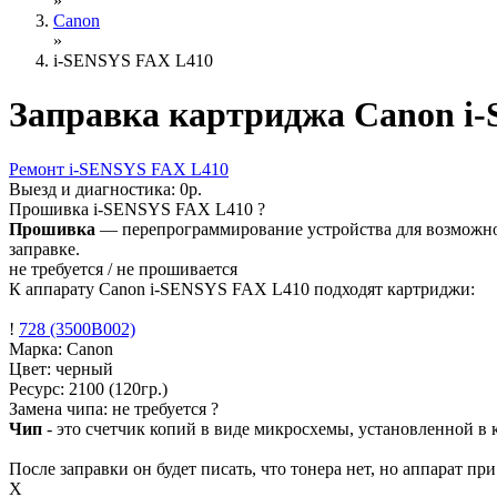
»
Canon
»
i-SENSYS FAX L410
Заправка картриджа Canon i
Ремонт
i-SENSYS FAX L410
Выезд и диагностика:
0р.
Прошивка
i-SENSYS FAX L410
?
Прошивка
— перепрограммирование устройства для возможност
заправке.
не требуется / не прошивается
К аппарату Canon i-SENSYS FAX L410 подходят картриджи:
!
728 (3500B002)
Марка: Canon
Цвет: черный
Ресурс:
2100
(120гр.)
Замена чипа: не требуется
?
Чип
- это счетчик копий в виде микросхемы, установленной в к
После заправки он будет писать, что тонера нет, но аппарат пр
X