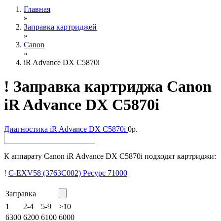
Главная
»
Заправка картриджей
»
Canon
»
iR Advance DX C5870i
!
Заправка картриджа Canon
iR Advance DX C5870i
Диагностика
iR Advance DX C5870i
0р.
К аппарату Canon iR Advance DX C5870i подходят картриджи:
!
C-EXV58 (3763C002)
Ресурс 71000
Заправка
1
2-4
5-9
>10
6300
6200
6100
6000