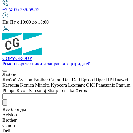
+7 (495) 739-58-52
Пн-Пт с 10:00 до 18:00
COPY
GROUP
Ремонт оргтехники
и заправка картриджей
Любой
Любой
Avision
Brother
Canon
Deli
Dell
Epson
Hiper
HP
Huawei
Катюша
Konica Minolta
Kyocera
Lexmark
OKI
Panasonic
Pantum
Philips
Ricoh
Samsung
Sharp
Toshiba
Xerox
Все брэнды
Avision
Brother
Canon
Deli