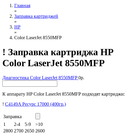
Главная
»
Заправка картриджей
»
HP
»
Color LaserJet 8550MFP
!
Заправка картриджа HP
Color LaserJet 8550MFP
Диагностика
Color LaserJet 8550MFP
0р.
К аппарату HP Color LaserJet 8550MFP подходят картриджи:
!
C4149A
Ресурс 17000
(400гр.)
Заправка
1
2-4
5-9
>10
2800
2700
2650
2600