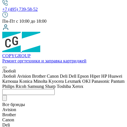
+7 (495) 739-58-52
Пн-Пт с 10:00 до 18:00
COPY
GROUP
Ремонт оргтехники
и заправка картриджей
Любой
Любой
Avision
Brother
Canon
Deli
Dell
Epson
Hiper
HP
Huawei
Катюша
Konica Minolta
Kyocera
Lexmark
OKI
Panasonic
Pantum
Philips
Ricoh
Samsung
Sharp
Toshiba
Xerox
Все брэнды
Avision
Brother
Canon
Deli