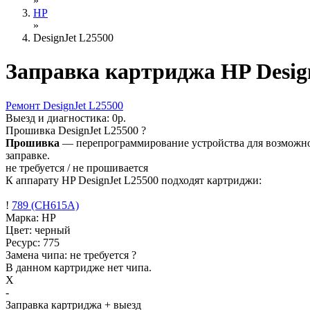
»
HP
»
DesignJet L25500
Заправка картриджа HP Desig
Ремонт
DesignJet L25500
Выезд и диагностика:
0р.
Прошивка
DesignJet L25500
?
Прошивка
— перепрограммирование устройства для возможност
заправке.
не требуется / не прошивается
К аппарату HP DesignJet L25500 подходят картриджи:
!
789 (CH615A)
Марка: HP
Цвет: черный
Ресурс:
775
Замена чипа: не требуется
?
В данном картридже нет чипа.
X
-
Заправка картриджа
+ выезд