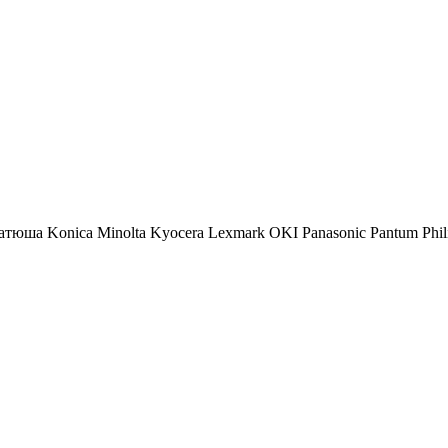
атюша
Konica Minolta
Kyocera
Lexmark
OKI
Panasonic
Pantum
Phil