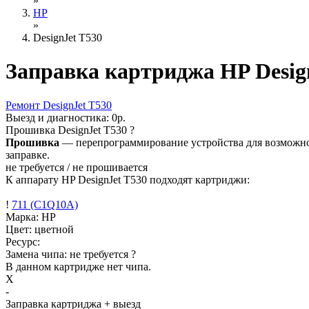
»
HP
»
DesignJet T530
Заправка картриджа HP Desig
Ремонт
DesignJet T530
Выезд и диагностика:
0р.
Прошивка
DesignJet T530
?
Прошивка
— перепрограммирование устройства для возможност
заправке.
не требуется / не прошивается
К аппарату HP DesignJet T530 подходят картриджи:
!
711 (C1Q10A)
Марка: HP
Цвет: цветной
Ресурс:
Замена чипа: не требуется
?
В данном картридже нет чипа.
X
-
Заправка картриджа
+ выезд