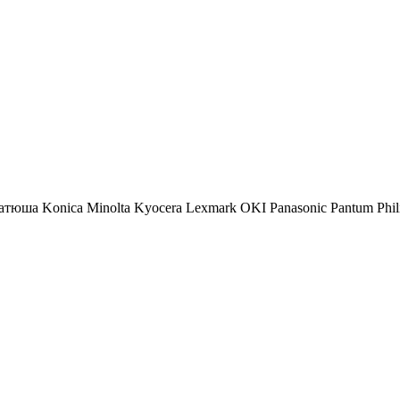
атюша
Konica Minolta
Kyocera
Lexmark
OKI
Panasonic
Pantum
Phil