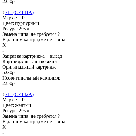
2250р.
!
711 (CZ131A)
Марка: HP
Цвет: пурпурный
Ресурс:
29мл
Замена чипа: не требуется
?
В данном картридже нет чипа.
X
-
Заправка картриджа
+ выезд
Картридж не заправляется.
Оригинальный картридж
5230р.
Неоригинальный картридж
2250р.
!
711 (CZ132A)
Марка: HP
Цвет: желтый
Ресурс:
29мл
Замена чипа: не требуется
?
В данном картридже нет чипа.
X
-