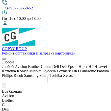
+7 (495) 739-58-52
Пн-Пт с 10:00 до 18:00
COPY
GROUP
Ремонт оргтехники
и заправка картриджей
Любой
Любой
Avision
Brother
Canon
Deli
Dell
Epson
Hiper
HP
Huawei
Катюша
Konica Minolta
Kyocera
Lexmark
OKI
Panasonic
Pantum
Philips
Ricoh
Samsung
Sharp
Toshiba
Xerox
Все брэнды
Avision
Brother
Canon
Deli