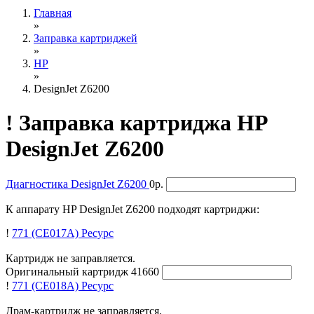
Главная
»
Заправка картриджей
»
HP
»
DesignJet Z6200
!
Заправка картриджа HP
DesignJet Z6200
Диагностика
DesignJet Z6200
0р.
К аппарату HP DesignJet Z6200 подходят картриджи:
!
771 (CE017A)
Ресурс
Картридж не заправляется.
Оригинальный картридж
41660
!
771 (CE018A)
Ресурс
Драм-картридж не заправляется.