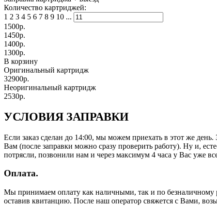
Количество картриджей:
1
2
3
4
5
6
7
8
9
10
...
1500
р.
1450
р.
1400
р.
1300
р.
В корзину
Оригинальный картридж
32900р.
Неоригинальный картридж
2530р.
УСЛОВИЯ ЗАПРАВКИ
Если заказ сделан до 14:00, мы можем приехать в этот же день
Вам (после заправки можно сразу проверить работу). Ну и, есте
потрясли, позвонили нам и через максимум 4 часа у Вас уже все
Оплата.
Мы принимаем оплату как наличными, так и по безналичному р
оставив квитанцию. После наш оператор свяжется с Вами, воз