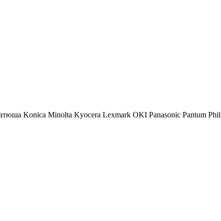
атюша
Konica Minolta
Kyocera
Lexmark
OKI
Panasonic
Pantum
Phil