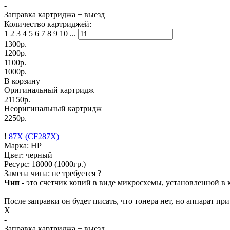
-
Заправка картриджа
+ выезд
Количество картриджей:
1
2
3
4
5
6
7
8
9
10
...
1300
р.
1200
р.
1100
р.
1000
р.
В корзину
Оригинальный картридж
21150р.
Неоригинальный картридж
2250р.
!
87X (CF287X)
Марка: HP
Цвет: черный
Ресурс:
18000
(1000гр.)
Замена чипа: не требуется
?
Чип
- это счетчик копий в виде микросхемы, установленной в к
После заправки он будет писать, что тонера нет, но аппарат пр
X
-
Заправка картриджа
+ выезд