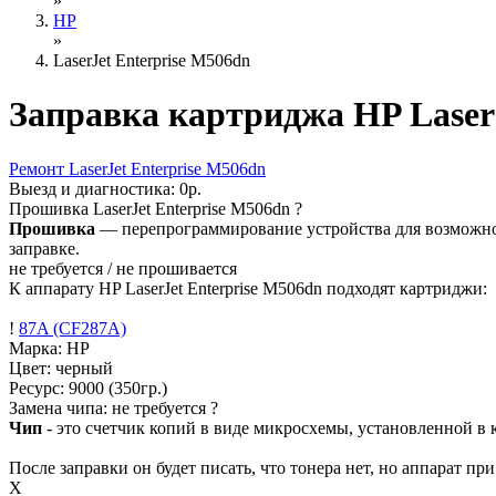
»
HP
»
LaserJet Enterprise M506dn
Заправка картриджа HP Laser
Ремонт
LaserJet Enterprise M506dn
Выезд и диагностика:
0р.
Прошивка
LaserJet Enterprise M506dn
?
Прошивка
— перепрограммирование устройства для возможност
заправке.
не требуется / не прошивается
К аппарату HP LaserJet Enterprise M506dn подходят картриджи:
!
87A (CF287A)
Марка: HP
Цвет: черный
Ресурс:
9000
(350гр.)
Замена чипа: не требуется
?
Чип
- это счетчик копий в виде микросхемы, установленной в к
После заправки он будет писать, что тонера нет, но аппарат пр
X