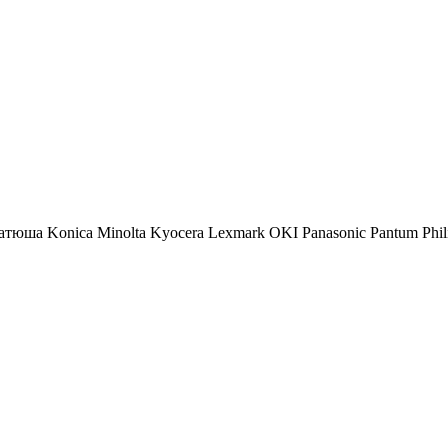
атюша
Konica Minolta
Kyocera
Lexmark
OKI
Panasonic
Pantum
Phil