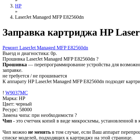
»
HP
»
LaserJet Managed MFP E82560dn
Заправка картриджа HP Lase
Ремонт
LaserJet Managed MFP E82560dn
Выезд и диагностика:
0р.
Прошивка
LaserJet Managed MFP E82560dn
?
Прошивка
— перепрограммирование устройства для возможност
заправке.
не требуется / не прошивается
К аппарату HP LaserJet Managed MFP E82560dn подходят картр
!
W9037MC
Марка: HP
Цвет: черный
Ресурс:
58000
Замена чипа: при необходимости
?
Чип
- это счетчик копий в виде микросхемы, установленной в к
Чип можно
не менять
в том случае, если Ваш аппарат перепро
списке моделей, подходящих к картриджу на этой странице.