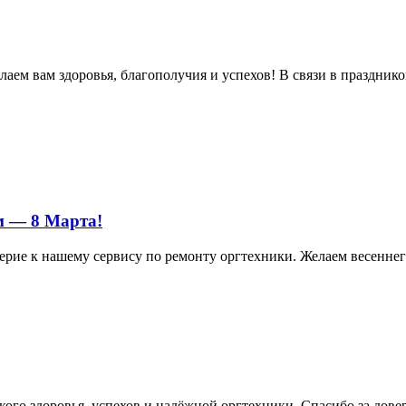
м вам здоровья, благополучия и успехов! В связи в праздником 
м — 8 Марта!
ерие к нашему сервису по ремонту оргтехники. Желаем весеннего
ого здоровья, успехов и надёжной оргтехники. Спасибо за дове