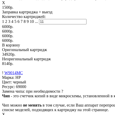
X
1500р.
Заправка картриджа
+ выезд
Количество картриджей:
1
2
3
4
5
6
7
8
9
10
...
6000
р.
6000
р.
6000
р.
6000
р.
В корзину
Оригинальный картридж
34920р.
Неоригинальный картридж
8140р.
!
W9014MC
Марка: HP
Цвет: черный
Ресурс:
69000
Замена чипа: при необходимости
?
Чип
- это счетчик копий в виде микросхемы, установленной в к
Чип можно
не менять
в том случае, если Ваш аппарат перепро
списке моделей, подходящих к картриджу на этой странице.
X