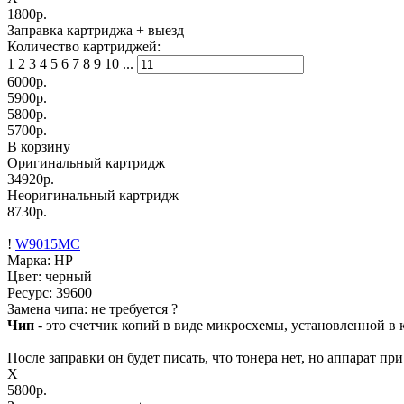
1800р.
Заправка картриджа
+ выезд
Количество картриджей:
1
2
3
4
5
6
7
8
9
10
...
6000
р.
5900
р.
5800
р.
5700
р.
В корзину
Оригинальный картридж
34920р.
Неоригинальный картридж
8730р.
!
W9015MC
Марка: HP
Цвет: черный
Ресурс:
39600
Замена чипа: не требуется
?
Чип
- это счетчик копий в виде микросхемы, установленной в к
После заправки он будет писать, что тонера нет, но аппарат пр
X
5800р.