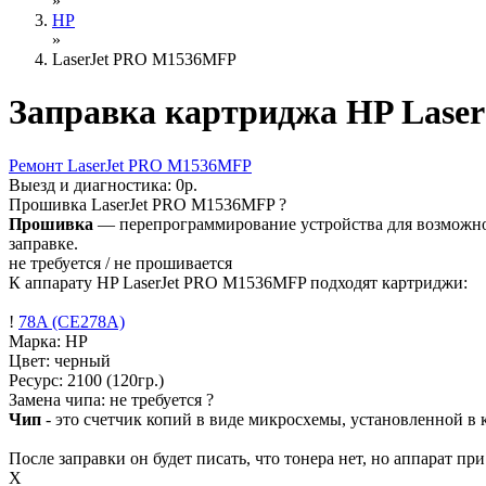
»
HP
»
LaserJet PRO M1536MFP
Заправка картриджа HP Las
Ремонт
LaserJet PRO M1536MFP
Выезд и диагностика:
0р.
Прошивка
LaserJet PRO M1536MFP
?
Прошивка
— перепрограммирование устройства для возможност
заправке.
не требуется / не прошивается
К аппарату HP LaserJet PRO M1536MFP подходят картриджи:
!
78A (CE278A)
Марка: HP
Цвет: черный
Ресурс:
2100
(120гр.)
Замена чипа: не требуется
?
Чип
- это счетчик копий в виде микросхемы, установленной в к
После заправки он будет писать, что тонера нет, но аппарат пр
X