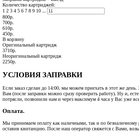
Количество картриджей:
1
2
3
4
5
6
7
8
9
10
...
800
р.
700
р.
610
р.
450
р.
В корзину
Оригинальный картридж
3710р.
Неоригинальный картридж
2250р.
УСЛОВИЯ ЗАПРАВКИ
Если заказ сделан до 14:00, мы можем приехать в этот же день
Вам (после заправки можно сразу проверить работу). Ну и, есте
потрясли, позвонили нам и через максимум 4 часа у Вас уже все
Оплата.
Мы принимаем оплату как наличными, так и по безналичному р
оставив квитанцию. После наш оператор свяжется с Вами, воз