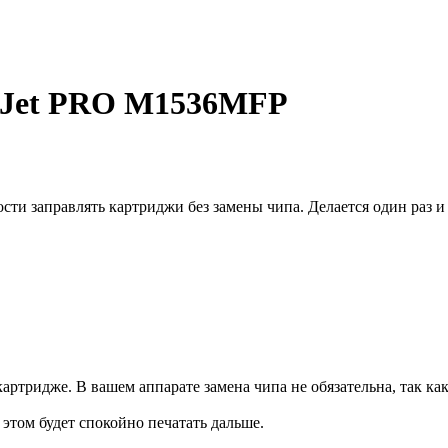
erJet PRO M1536MFP
и заправлять картриджи без замены чипа. Делается один раз и 
артридже. В вашем аппарате замена чипа не обязательна, так ка
и этом будет спокойно печатать дальше.