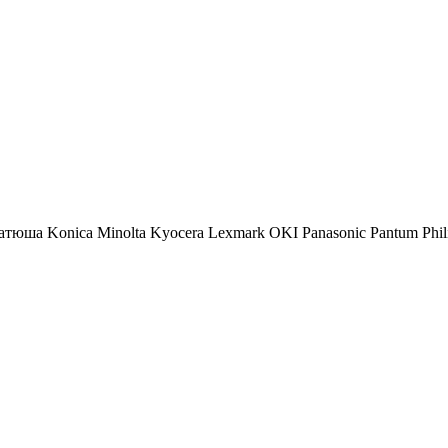
атюша
Konica Minolta
Kyocera
Lexmark
OKI
Panasonic
Pantum
Phil