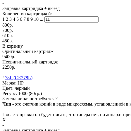
-
Заправка картриджа
+ выезд
Количество картриджей:
1
2
3
4
5
6
7
8
9
10
...
800
р.
700
р.
610
р.
450
р.
В корзину
Оригинальный картридж
9400р.
Неоригинальный картридж
2250р.
!
78L (CE278L)
Марка: HP
Цвет: черный
Ресурс:
1000
(80гр.)
Замена чипа: не требуется
?
Чип
- это счетчик копий в виде микросхемы, установленной в к
После заправки он будет писать, что тонера нет, но аппарат пр
X
-
Заправка картриджа
+ выезд