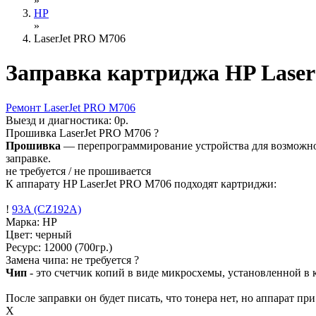
»
HP
»
LaserJet PRO M706
Заправка картриджа HP Lase
Ремонт
LaserJet PRO M706
Выезд и диагностика:
0р.
Прошивка
LaserJet PRO M706
?
Прошивка
— перепрограммирование устройства для возможност
заправке.
не требуется / не прошивается
К аппарату HP LaserJet PRO M706 подходят картриджи:
!
93A (CZ192A)
Марка: HP
Цвет: черный
Ресурс:
12000
(700гр.)
Замена чипа: не требуется
?
Чип
- это счетчик копий в виде микросхемы, установленной в к
После заправки он будет писать, что тонера нет, но аппарат пр
X