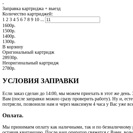
-
Заправка картриджа
+ выезд
Количество картриджей:
1
2
3
4
5
6
7
8
9
10
...
1600
р.
1500
р.
1400
р.
1300
р.
В корзину
Оригинальный картридж
28930р.
Неоригинальный картридж
2780р.
УСЛОВИЯ ЗАПРАВКИ
Если заказ сделан до 14:00, мы можем приехать в этот же день
Вам (после заправки можно сразу проверить работу). Ну и, есте
потрясли, позвонили нам и через максимум 4 часа у Вас уже все
Оплата.
Мы принимаем оплату как наличными, так и по безналичному р
оставив квитанцию. После наш оператор свяжется с Вами, воз