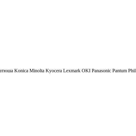
атюша
Konica Minolta
Kyocera
Lexmark
OKI
Panasonic
Pantum
Phil