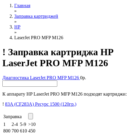
Главная
»
Заправка картриджей
»
HP
»
LaserJet PRO MFP M126
!
Заправка картриджа HP
LaserJet PRO MFP M126
Диагностика
LaserJet PRO MFP M126
0р.
К аппарату HP LaserJet PRO MFP M126 подходят картриджи:
!
83A (CF283A)
Ресурс 1500
(120гр.)
Заправка
1
2-4
5-9
>10
800
700
610
450