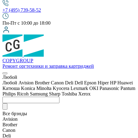
+7 (495) 739-58-52
Пн-Пт с 10:00 до 18:00
COPY
GROUP
Ремонт оргтехники
и заправка картриджей
Любой
Любой
Avision
Brother
Canon
Deli
Dell
Epson
Hiper
HP
Huawei
Катюша
Konica Minolta
Kyocera
Lexmark
OKI
Panasonic
Pantum
Philips
Ricoh
Samsung
Sharp
Toshiba
Xerox
Все брэнды
Avision
Brother
Canon
Deli