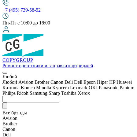
+7 (495) 739-58-52
Пн-Пт с 10:00 до 18:00
COPY
GROUP
Ремонт оргтехники
и заправка картриджей
Любой
Любой
Avision
Brother
Canon
Deli
Dell
Epson
Hiper
HP
Huawei
Катюша
Konica Minolta
Kyocera
Lexmark
OKI
Panasonic
Pantum
Philips
Ricoh
Samsung
Sharp
Toshiba
Xerox
Все брэнды
Avision
Brother
Canon
Deli