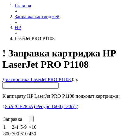
Главная
»
Заправка картриджей
»
HP
»
LaserJet PRO P1108
!
Заправка картриджа HP
LaserJet PRO P1108
Диагностика
LaserJet PRO P1108
0р.
К аппарату HP LaserJet PRO P1108 подходят картриджи:
!
85A (CE285A)
Ресурс 1600
(120гр.)
Заправка
1
2-4
5-9
>10
800
700
610
450