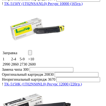
!
TK-5150Y (1T02NSANL0)
Ресурс 10000
(165гр.)
Заправка
1
2-4
5-9
>10
2990
2860
2730
2600
Замена чипа
300
Оригинальный картридж
20830
Неоригинальный картридж
3670
!
TK-5150K (1T02NS0NL0)
Ресурс 12000
(220гр.)