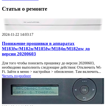
Статьи о ремонте
2024-11-22 14:03:17
Понижение прошивки в аппаратах
M183fw/M182n/M185fw/M184n/M182nw до
версии 20200603
Для того чтобы понизить прошивку до версии 20200603,
необходимо выполнить следующие действия: Отключить Wi-
Fi. Зайти в меню > настройки > обновление. Там включить...
Читать подробнее