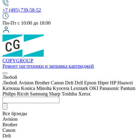
+7 (495) 739-58-52
Пн-Пт с 10:00 до 18:00
COPY
GROUP
Ремонт оргтехники
и заправка картриджей
Любой
Любой
Avision
Brother
Canon
Deli
Dell
Epson
Hiper
HP
Huawei
Катюша
Konica Minolta
Kyocera
Lexmark
OKI
Panasonic
Pantum
Philips
Ricoh
Samsung
Sharp
Toshiba
Xerox
Все брэнды
Avision
Brother
Canon
Deli