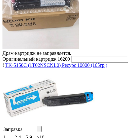
Драм-картридж не заправляется.
Оригинальный картридж
16200
!
TK-5150C (1T02NSCNL0)
Ресурс 10000
(165гр.)
Заправка
1
2-4
5-9
>10