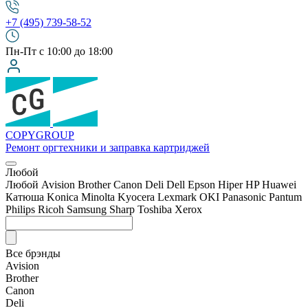
+7 (495) 739-58-52
Пн-Пт с 10:00 до 18:00
COPY
GROUP
Ремонт оргтехники
и заправка картриджей
Любой
Любой
Avision
Brother
Canon
Deli
Dell
Epson
Hiper
HP
Huawei
Катюша
Konica Minolta
Kyocera
Lexmark
OKI
Panasonic
Pantum
Philips
Ricoh
Samsung
Sharp
Toshiba
Xerox
Все брэнды
Avision
Brother
Canon
Deli