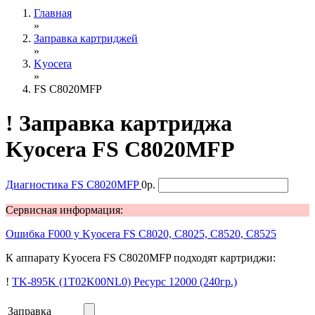
Главная
»
Заправка картриджей
»
Kyocera
»
FS C8020MFP
!
Заправка картриджа
Kyocera FS C8020MFP
Диагностика
FS C8020MFP
0р.
Сервисная информация:
Ошибка F000 у Kyocera FS C8020, C8025, C8520, C8525
К аппарату Kyocera FS C8020MFP подходят картриджи:
!
TK-895K (1T02K00NL0)
Ресурс 12000
(240гр.)
Заправка