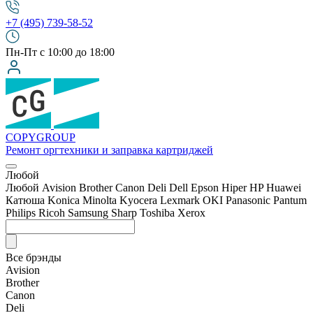
+7 (495) 739-58-52
Пн-Пт с 10:00 до 18:00
COPY
GROUP
Ремонт оргтехники
и заправка картриджей
Любой
Любой
Avision
Brother
Canon
Deli
Dell
Epson
Hiper
HP
Huawei
Катюша
Konica Minolta
Kyocera
Lexmark
OKI
Panasonic
Pantum
Philips
Ricoh
Samsung
Sharp
Toshiba
Xerox
Все брэнды
Avision
Brother
Canon
Deli