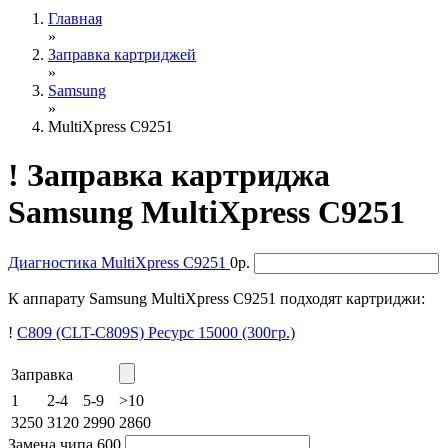
Главная
»
Заправка картриджей
»
Samsung
»
MultiXpress C9251
!
Заправка картриджа
Samsung MultiXpress C9251
Диагностика
MultiXpress C9251
0р.
К аппарату Samsung MultiXpress C9251 подходят картриджи:
!
C809 (CLT-C809S)
Ресурс 15000
(300гр.)
Заправка
1
2-4
5-9
>10
3250
3120
2990
2860
Замена чипа
600