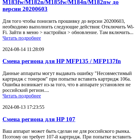
M183fw/M182n/M185fw/M184n/M182nw до
версии 20200603
Для того чтобы понизить прошивку до версии 20200603,
необходимо выполнить следующие действия: Отключить Wi-
Fi. Зайти в меню > настройки > обновление. Там включить...
Читать подробнее
2024-08-14 11:28:09
Смена региона для HP MFP135 / MFP137fn
Данные аппараты могут выдавать ошибку "Несовместимый
картридж с тонером" при попытке вставить картридж 106a.
Ошибка возникает из-за того, что в аппарате установлен не
российский регион....
Читать подробнее
2024-08-13 17:23:55
Смена региона для HP 107
Ваш аппарат может быть сделан не для российского рынка.
Поэтому он требует 107-й картридж. При попытке вставить