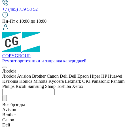
+7 (495) 739-58-52
Пн-Пт с 10:00 до 18:00
COPY
GROUP
Ремонт оргтехники
и заправка картриджей
Любой
Любой
Avision
Brother
Canon
Deli
Dell
Epson
Hiper
HP
Huawei
Катюша
Konica Minolta
Kyocera
Lexmark
OKI
Panasonic
Pantum
Philips
Ricoh
Samsung
Sharp
Toshiba
Xerox
Все брэнды
Avision
Brother
Canon
Deli