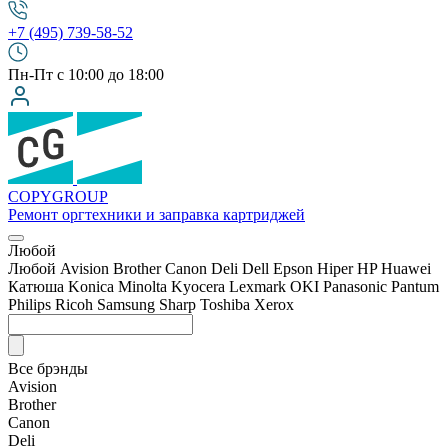
+7 (495) 739-58-52
Пн-Пт с 10:00 до 18:00
COPY
GROUP
Ремонт оргтехники
и заправка картриджей
Любой
Любой
Avision
Brother
Canon
Deli
Dell
Epson
Hiper
HP
Huawei
Катюша
Konica Minolta
Kyocera
Lexmark
OKI
Panasonic
Pantum
Philips
Ricoh
Samsung
Sharp
Toshiba
Xerox
Все брэнды
Avision
Brother
Canon
Deli