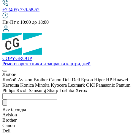
+7 (495) 739-58-52
Пн-Пт с 10:00 до 18:00
COPY
GROUP
Ремонт оргтехники
и заправка картриджей
Любой
Любой
Avision
Brother
Canon
Deli
Dell
Epson
Hiper
HP
Huawei
Катюша
Konica Minolta
Kyocera
Lexmark
OKI
Panasonic
Pantum
Philips
Ricoh
Samsung
Sharp
Toshiba
Xerox
Все брэнды
Avision
Brother
Canon
Deli