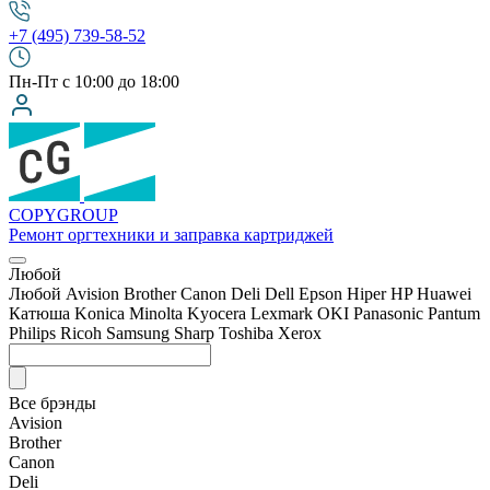
+7 (495) 739-58-52
Пн-Пт с 10:00 до 18:00
COPY
GROUP
Ремонт оргтехники
и заправка картриджей
Любой
Любой
Avision
Brother
Canon
Deli
Dell
Epson
Hiper
HP
Huawei
Катюша
Konica Minolta
Kyocera
Lexmark
OKI
Panasonic
Pantum
Philips
Ricoh
Samsung
Sharp
Toshiba
Xerox
Все брэнды
Avision
Brother
Canon
Deli