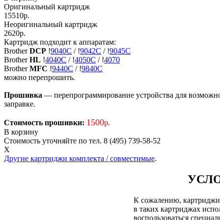
Оригинальный картридж
15510р.
Неоригинальный картридж
2620р.
Картридж подходит к аппаратам:
Brother
DCP
!
9040C
/
!
9042C
/
!
9045C
Brother
HL
!
4040C
/
!
4050C
/
!
4070
Brother
MFC
!
9440C
/
!
9840C
можно перепрошить.
Прошивка
— перепрограммирование устройства для возможност
заправке.
1500
Стоимость прошивки:
р.
В корзину
Стоимость уточняйте по тел. 8 (495) 739-58-52
X
Другие картриджи комплекта / совместимые
.
УСЛО
К сожалению, картриджи д
в таких картриджах испол
воспользоваться специа