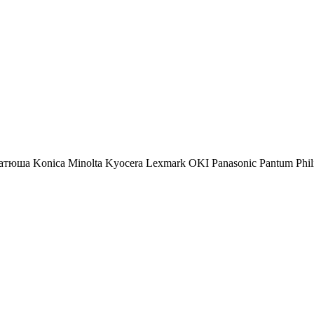
атюша
Konica Minolta
Kyocera
Lexmark
OKI
Panasonic
Pantum
Phil