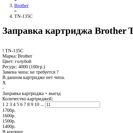
»
Brother
»
TN-135C
Заправка картриджа Brother 
!
TN-135C
Марка: Brother
Цвет: голубой
Ресурс:
4000
(100гр.)
Замена чипа: не требуется
?
В данном картридже нет чипа.
X
-
Заправка картриджа
+ выезд
Количество картриджей:
1
2
3
4
5
6
7
8
9
10
...
1700
р.
1600
р.
1500
р.
1400
р.
В корзину