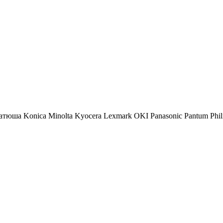
атюша
Konica Minolta
Kyocera
Lexmark
OKI
Panasonic
Pantum
Phil