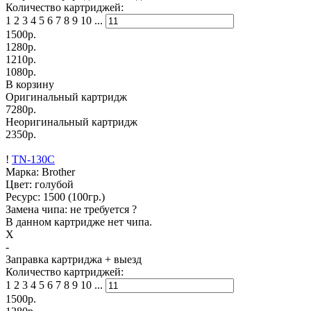
Количество картриджей:
1
2
3
4
5
6
7
8
9
10
...
1500
р.
1280
р.
1210
р.
1080
р.
В корзину
Оригинальный картридж
7280р.
Неоригинальный картридж
2350р.
!
TN-130C
Марка: Brother
Цвет: голубой
Ресурс:
1500
(100гр.)
Замена чипа: не требуется
?
В данном картридже нет чипа.
X
-
Заправка картриджа
+ выезд
Количество картриджей:
1
2
3
4
5
6
7
8
9
10
...
1500
р.