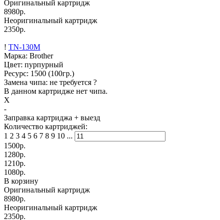
Оригинальный картридж
8980р.
Неоригинальный картридж
2350р.
!
TN-130M
Марка: Brother
Цвет: пурпурный
Ресурс:
1500
(100гр.)
Замена чипа: не требуется
?
В данном картридже нет чипа.
X
-
Заправка картриджа
+ выезд
Количество картриджей:
1
2
3
4
5
6
7
8
9
10
...
1500
р.
1280
р.
1210
р.
1080
р.
В корзину
Оригинальный картридж
8980р.
Неоригинальный картридж
2350р.