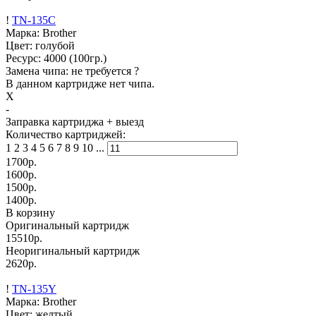
!
TN-135C
Марка: Brother
Цвет: голубой
Ресурс:
4000
(100гр.)
Замена чипа: не требуется
?
В данном картридже нет чипа.
X
-
Заправка картриджа
+ выезд
Количество картриджей:
1
2
3
4
5
6
7
8
9
10
...
1700
р.
1600
р.
1500
р.
1400
р.
В корзину
Оригинальный картридж
15510р.
Неоригинальный картридж
2620р.
!
TN-135Y
Марка: Brother
Цвет: желтый