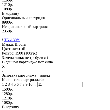
1280
р.
1210
р.
1080
р.
В корзину
Оригинальный картридж
8980р.
Неоригинальный картридж
2350р.
!
TN-130Y
Марка: Brother
Цвет: желтый
Ресурс:
1500
(100гр.)
Замена чипа: не требуется
?
В данном картридже нет чипа.
X
-
Заправка картриджа
+ выезд
Количество картриджей:
1
2
3
4
5
6
7
8
9
10
...
1500
р.
1280
р.
1210
р.
1080
р.
В корзину