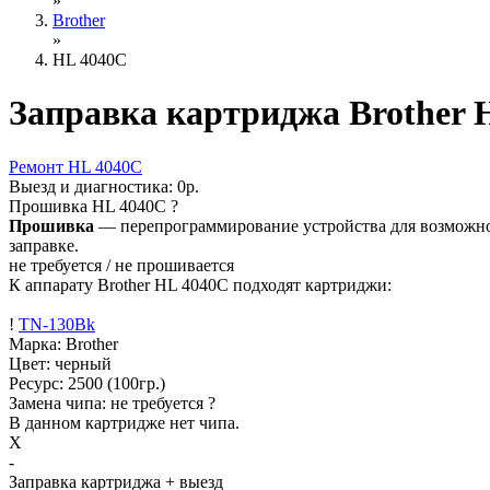
»
Brother
»
HL 4040C
Заправка картриджа Brother 
Ремонт
HL 4040C
Выезд и диагностика:
0р.
Прошивка
HL 4040C
?
Прошивка
— перепрограммирование устройства для возможност
заправке.
не требуется / не прошивается
К аппарату Brother HL 4040C подходят картриджи:
!
TN-130Bk
Марка: Brother
Цвет: черный
Ресурс:
2500
(100гр.)
Замена чипа: не требуется
?
В данном картридже нет чипа.
X
-
Заправка картриджа
+ выезд