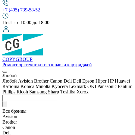
+7 (495) 739-58-52
Пн-Пт с 10:00 до 18:00
COPY
GROUP
Ремонт оргтехники
и заправка картриджей
Любой
Любой
Avision
Brother
Canon
Deli
Dell
Epson
Hiper
HP
Huawei
Катюша
Konica Minolta
Kyocera
Lexmark
OKI
Panasonic
Pantum
Philips
Ricoh
Samsung
Sharp
Toshiba
Xerox
Все брэнды
Avision
Brother
Canon
Deli