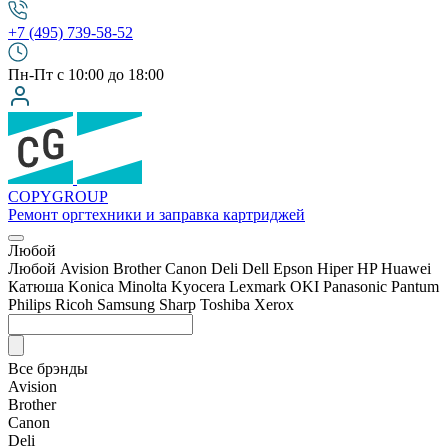
+7 (495) 739-58-52
Пн-Пт с 10:00 до 18:00
COPY
GROUP
Ремонт оргтехники
и заправка картриджей
Любой
Любой
Avision
Brother
Canon
Deli
Dell
Epson
Hiper
HP
Huawei
Катюша
Konica Minolta
Kyocera
Lexmark
OKI
Panasonic
Pantum
Philips
Ricoh
Samsung
Sharp
Toshiba
Xerox
Все брэнды
Avision
Brother
Canon
Deli