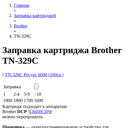
Главная
»
Заправка картриджей
»
Brother
»
TN-329C
Заправка картриджа Brother
TN-329C
!
TN-329C
Ресурс 6000
(200гр.)
Заправка
1
2-4
5-9
>10
1900
1800
1700
1600
Картридж подходит к аппаратам:
Brother
DCP
!
L8450CDW
можно перепрошить.
Прошивка
— перепрограммирование устройства для