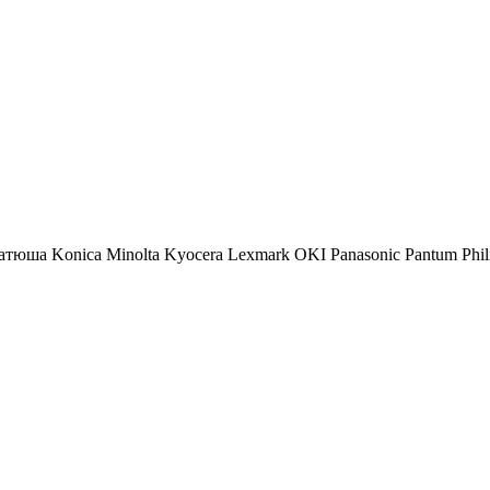
атюша
Konica Minolta
Kyocera
Lexmark
OKI
Panasonic
Pantum
Phil