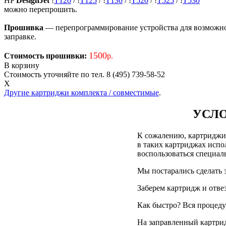
HP
DesignJet
!
T120
/
!
T125
/
!
T130
/
!
T520
/
!
T525
/
!
T530
можно перепрошить.
Прошивка
— перепрограммирование устройства для возможност
заправке.
1500
Стоимость прошивки:
р.
В корзину
Стоимость уточняйте по тел. 8 (495) 739-58-52
X
Другие картриджи комплекта / совместимые
.
УСЛО
К сожалению, картриджи д
в таких картриджах испол
воспользоваться специа
Мы постарались сделать 
Заберем картридж и отве
Как быстро? Вся процедур
На заправленный картри