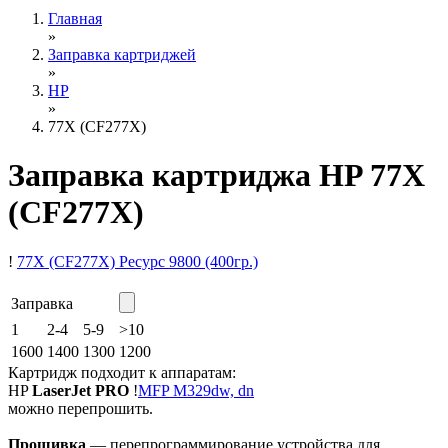
Главная
»
Заправка картриджей
»
HP
»
77X (CF277X)
Заправка картриджа HP 77X
(CF277X)
!
77X (CF277X)
Ресурс 9800
(400гр.)
Заправка
1
2-4
5-9
>10
1600
1400
1300
1200
Картридж подходит к аппаратам:
HP
LaserJet PRO
!
MFP M329dw, dn
можно перепрошить.
Прошивка
— перепрограммирование устройства для