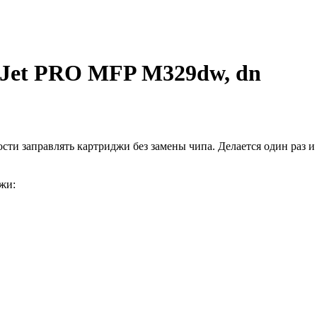
rJet PRO MFP M329dw, dn
и заправлять картриджи без замены чипа. Делается один раз и 
жи: