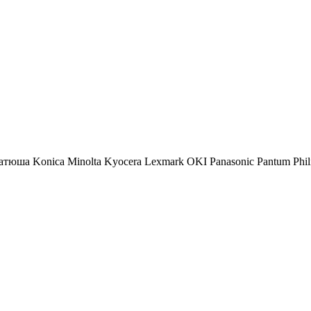
атюша
Konica Minolta
Kyocera
Lexmark
OKI
Panasonic
Pantum
Phil