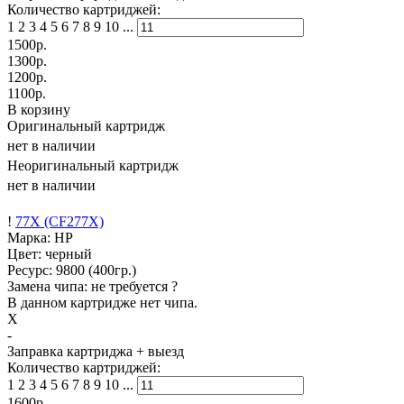
Количество картриджей:
1
2
3
4
5
6
7
8
9
10
...
1500
р.
1300
р.
1200
р.
1100
р.
В корзину
Оригинальный картридж
нет в наличии
Неоригинальный картридж
нет в наличии
!
77X (CF277X)
Марка: HP
Цвет: черный
Ресурс:
9800
(400гр.)
Замена чипа: не требуется
?
В данном картридже нет чипа.
X
-
Заправка картриджа
+ выезд
Количество картриджей:
1
2
3
4
5
6
7
8
9
10
...
1600
р.