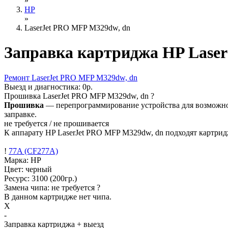
»
HP
»
LaserJet PRO MFP M329dw, dn
Заправка картриджа HP Lase
Ремонт
LaserJet PRO MFP M329dw, dn
Выезд и диагностика:
0р.
Прошивка
LaserJet PRO MFP M329dw, dn
?
Прошивка
— перепрограммирование устройства для возможност
заправке.
не требуется / не прошивается
К аппарату HP LaserJet PRO MFP M329dw, dn подходят картрид
!
77A (CF277A)
Марка: HP
Цвет: черный
Ресурс:
3100
(200гр.)
Замена чипа: не требуется
?
В данном картридже нет чипа.
X
-
Заправка картриджа
+ выезд