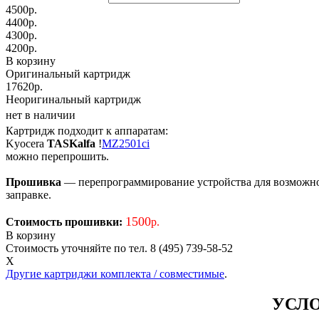
4500
р.
4400
р.
4300
р.
4200
р.
В корзину
Оригинальный картридж
17620р.
Неоригинальный картридж
нет в наличии
Картридж подходит к аппаратам:
Kyocera
TASKalfa
!
MZ2501ci
можно перепрошить.
Прошивка
— перепрограммирование устройства для возможност
заправке.
1500
Стоимость прошивки:
р.
В корзину
Стоимость уточняйте по тел. 8 (495) 739-58-52
X
Другие картриджи комплекта / совместимые
.
УСЛО