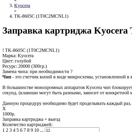
»
Kyocera
»
TK-8605C (1T0C2MCNL1)
Заправка картриджа Kyocera
!
TK-8605C (1T0C2MCNL1)
Марка: Kyocera
Цвет: голубой
Ресурс:
20000
(300гр.)
Замена чипа: при необходимости
?
Чип
- это счетчик копий в виде микросхемы, установленной в 
В большинстве монохромных аппаратов Kyocera чип блокирует 
секунд. (клавиши могут быть разными, зависит от конкретной 
Данную процедуру необходимо будет проделывать каждый раз, к
X
1000р.
Заправка картриджа
+ выезд
Количество картриджей:
1
2
3
4
5
6
7
8
9
10
...