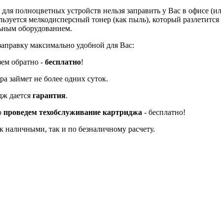
ля полноцветных устройств нельзя заправить у Вас в офисе (или
ьзуется мелкодисперсный тонер (как пыль), который разлетится 
льным оборудованием.
заправку максимально удобной для Вас:
зем обратно -
бесплатно
!
а займет не более одних суток.
дж дается
гарантия
.
о
проведем техобслуживание картриджа
- бесплатно!
к наличными, так и по безналичному расчету.