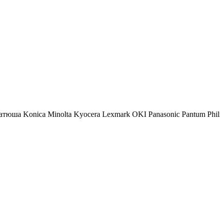
атюша
Konica Minolta
Kyocera
Lexmark
OKI
Panasonic
Pantum
Phil