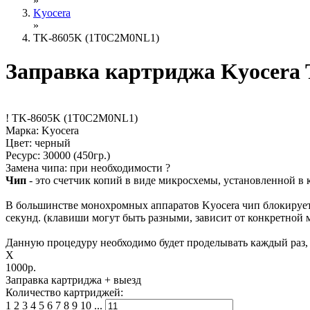
»
Kyocera
»
TK-8605K (1T0C2M0NL1)
Заправка картриджа Kyocera
!
TK-8605K (1T0C2M0NL1)
Марка: Kyocera
Цвет: черный
Ресурс:
30000
(450гр.)
Замена чипа: при необходимости
?
Чип
- это счетчик копий в виде микросхемы, установленной в 
В большинстве монохромных аппаратов Kyocera чип блокирует 
секунд. (клавиши могут быть разными, зависит от конкретной 
Данную процедуру необходимо будет проделывать каждый раз, к
X
1000р.
Заправка картриджа
+ выезд
Количество картриджей:
1
2
3
4
5
6
7
8
9
10
...