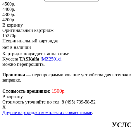
4500
р.
4400
р.
4300
р.
4200
р.
В корзину
Оригинальный картридж
15270р.
Неоригинальный картридж
нет в наличии
Картридж подходит к аппаратам:
Kyocera
TASKalfa
!
MZ2501ci
можно перепрошить.
Прошивка
— перепрограммирование устройства для возможност
заправке.
1500
Стоимость прошивки:
р.
В корзину
Стоимость уточняйте по тел. 8 (495) 739-58-52
X
Другие картриджи комплекта / совместимые
.
УСЛО