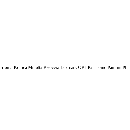
атюша
Konica Minolta
Kyocera
Lexmark
OKI
Panasonic
Pantum
Phil