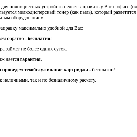
ля полноцветных устройств нельзя заправить у Вас в офисе (или
ьзуется мелкодисперсный тонер (как пыль), который разлетится 
льным оборудованием.
заправку максимально удобной для Вас:
зем обратно -
бесплатно
!
а займет не более одних суток.
дж дается
гарантия
.
о
проведем техобслуживание картриджа
- бесплатно!
к наличными, так и по безналичному расчету.