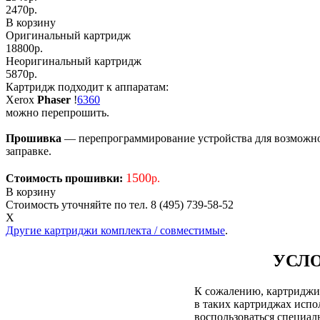
2470
р.
В корзину
Оригинальный картридж
18800р.
Неоригинальный картридж
5870р.
Картридж подходит к аппаратам:
Xerox
Phaser
!
6360
можно перепрошить.
Прошивка
— перепрограммирование устройства для возможност
заправке.
1500
Стоимость прошивки:
р.
В корзину
Стоимость уточняйте по тел. 8 (495) 739-58-52
X
Другие картриджи комплекта / совместимые
.
УСЛО
К сожалению, картриджи д
в таких картриджах испол
воспользоваться специа