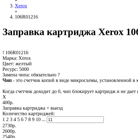
»
Xerox
»
106R01216
Заправка картриджа Xerox 10
!
106R01216
Марка: Xerox
Цвет: желтый
Ресурс:
5000
Замена чипа: обязательно
?
Чип
- это счетчик копий в виде микросхемы, установленной в 
Когда счетчик доходит до 0, чип блокирует картридж и не дает 
X
400р.
Заправка картриджа
+ выезд
Количество картриджей:
1
2
3
4
5
6
7
8
9
10
...
2730
р.
2600
р.
2540
р.