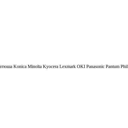
атюша
Konica Minolta
Kyocera
Lexmark
OKI
Panasonic
Pantum
Phil