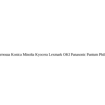
атюша
Konica Minolta
Kyocera
Lexmark
OKI
Panasonic
Pantum
Phil