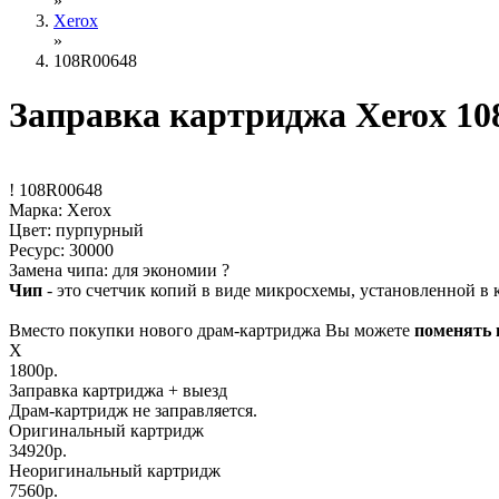
»
Xerox
»
108R00648
Заправка картриджа Xerox 10
!
108R00648
Марка: Xerox
Цвет: пурпурный
Ресурс:
30000
Замена чипа: для экономии
?
Чип
- это счетчик копий в виде микросхемы, установленной в к
Вместо покупки нового драм-картриджа Вы можете
поменять 
X
1800р.
Заправка картриджа
+ выезд
Драм-картридж не заправляется.
Оригинальный картридж
34920р.
Неоригинальный картридж
7560р.