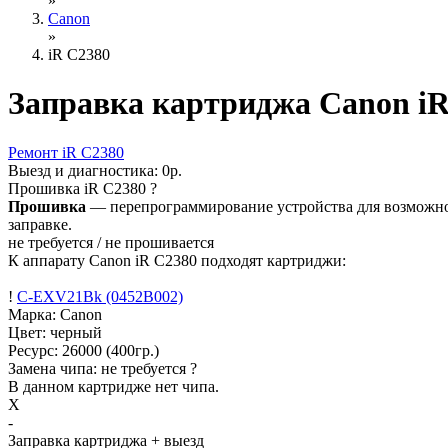
»
Canon
»
iR C2380
Заправка картриджа Canon iR
Ремонт
iR C2380
Выезд и диагностика:
0р.
Прошивка
iR C2380
?
Прошивка
— перепрограммирование устройства для возможност
заправке.
не требуется / не прошивается
К аппарату Canon iR C2380 подходят картриджи:
!
C-EXV21Bk (0452B002)
Марка: Canon
Цвет: черный
Ресурс:
26000
(400гр.)
Замена чипа: не требуется
?
В данном картридже нет чипа.
X
-
Заправка картриджа
+ выезд