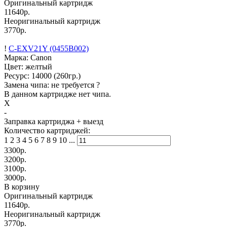
Оригинальный картридж
11640р.
Неоригинальный картридж
3770р.
!
C-EXV21Y (0455B002)
Марка: Canon
Цвет: желтый
Ресурс:
14000
(260гр.)
Замена чипа: не требуется
?
В данном картридже нет чипа.
X
-
Заправка картриджа
+ выезд
Количество картриджей:
1
2
3
4
5
6
7
8
9
10
...
3300
р.
3200
р.
3100
р.
3000
р.
В корзину
Оригинальный картридж
11640р.
Неоригинальный картридж
3770р.