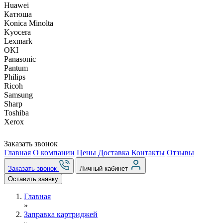
Huawei
Катюша
Konica Minolta
Kyocera
Lexmark
OKI
Panasonic
Pantum
Philips
Ricoh
Samsung
Sharp
Toshiba
Xerox
Заказать звонок
Главная
О компании
Цены
Доставка
Контакты
Отзывы
Заказать звонок
Личный кабинет
Оставить заявку
Главная
»
Заправка картриджей