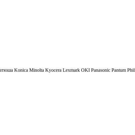
атюша
Konica Minolta
Kyocera
Lexmark
OKI
Panasonic
Pantum
Phil