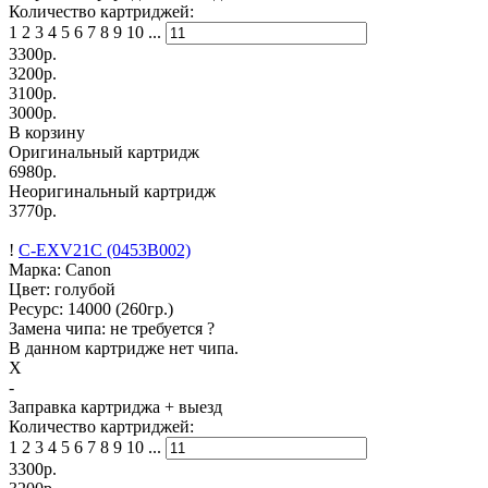
Количество картриджей:
1
2
3
4
5
6
7
8
9
10
...
3300
р.
3200
р.
3100
р.
3000
р.
В корзину
Оригинальный картридж
6980р.
Неоригинальный картридж
3770р.
!
C-EXV21C (0453B002)
Марка: Canon
Цвет: голубой
Ресурс:
14000
(260гр.)
Замена чипа: не требуется
?
В данном картридже нет чипа.
X
-
Заправка картриджа
+ выезд
Количество картриджей:
1
2
3
4
5
6
7
8
9
10
...
3300
р.