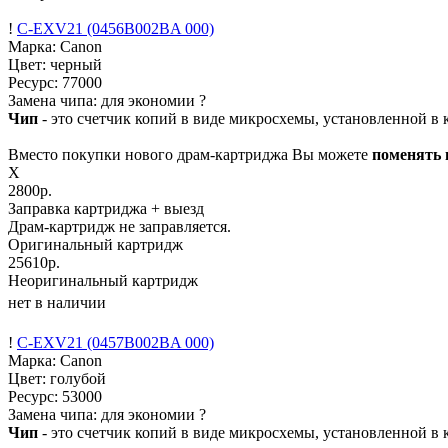
!
C-EXV21 (0456B002BA 000)
Марка: Canon
Цвет: черный
Ресурс:
77000
Замена чипа: для экономии
?
Чип
- это счетчик копий в виде микросхемы, установленной в к
Вместо покупки нового драм-картриджа Вы можете
поменять 
X
2800р.
Заправка картриджа
+ выезд
Драм-картридж не заправляется.
Оригинальный картридж
25610р.
Неоригинальный картридж
нет в наличии
!
C-EXV21 (0457B002BA 000)
Марка: Canon
Цвет: голубой
Ресурс:
53000
Замена чипа: для экономии
?
Чип
- это счетчик копий в виде микросхемы, установленной в к