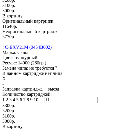
3200
р.
3100
р.
3000
р.
В корзину
Оригинальный картридж
11640р.
Неоригинальный картридж
3770р.
!
C-EXV21M (0454B002)
Марка: Canon
Цвет: пурпурный
Ресурс:
14000
(260гр.)
Замена чипа: не требуется
?
В данном картридже нет чипа.
X
-
Заправка картриджа
+ выезд
Количество картриджей:
1
2
3
4
5
6
7
8
9
10
...
3300
р.
3200
р.
3100
р.
3000
р.
В корзину