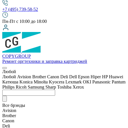
+7 (495) 739-58-52
Пн-Пт с 10:00 до 18:00
COPY
GROUP
Ремонт оргтехники
и заправка картриджей
Любой
Любой
Avision
Brother
Canon
Deli
Dell
Epson
Hiper
HP
Huawei
Катюша
Konica Minolta
Kyocera
Lexmark
OKI
Panasonic
Pantum
Philips
Ricoh
Samsung
Sharp
Toshiba
Xerox
Все брэнды
Avision
Brother
Canon
Deli